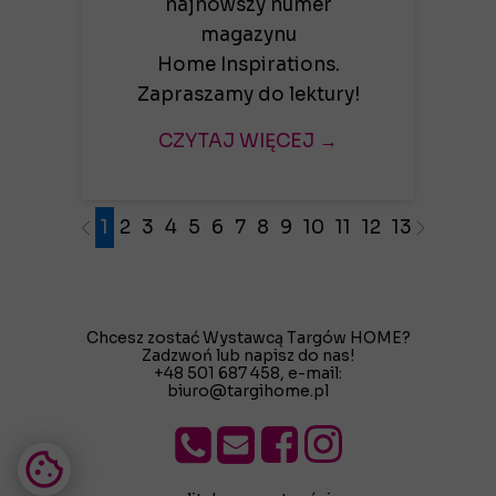
najnowszy numer
magazynu
Home Inspirations.
Zapraszamy do lektury!
CZYTAJ WIĘCEJ →
1
2
3
4
5
6
7
8
9
10
11
12
13
14
15
1
Chcesz zostać Wystawcą Targów HOME?
Zadzwoń lub napisz do nas!
+48 501 687 458
, e-mail:
biuro@targihome.pl